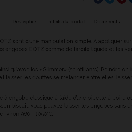
Description
Détails du produit
Documents
TZ sont d'une manipulation simple. A appliquer sur 
les engobes BOTZ comme de l’argile liquide et les ve
si qu’avec les «Glimmer» (scintillants). Peindre en 
 et laisser les gouttes se mélanger entre elles; lais
 à engobe classique à l’aide d’une pipette à poire o
uisson biscuit, vous pouvez laisser les engobes sans
 environ 980 - 1050°C.