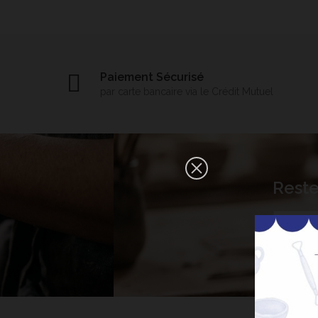
Paiement Sécurisé
par carte bancaire via le Crédit Mutuel
×
Reste
Bonjour ! Je suis votre expert IA
céramique. Comment puis-je vous
aider aujourd'hui ?