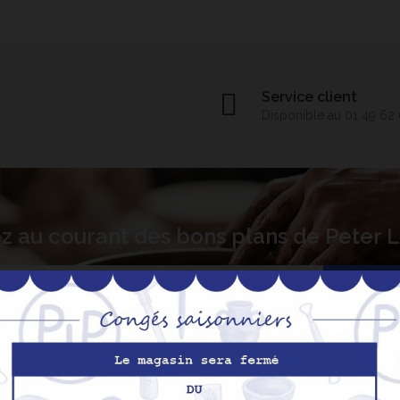
Service client
Disponible au 01 49 62
z au courant des bons plans de Peter
S’abo