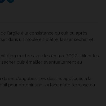
de l’
argile
à la consistance du cuir ou après
rser dans un moule en plâtre, laisser sécher et
imitation marbre avec les
émaux
BOTZ : diluer les
ser sécher puis émailler éventuellement au
u du set d’engobes. Les dessins appliqués à la
 émail pour obtenir une surface mate terreuse ou