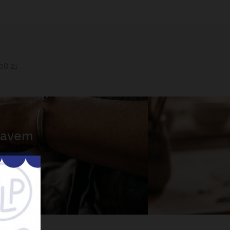
 08 21
 Lavem
nner