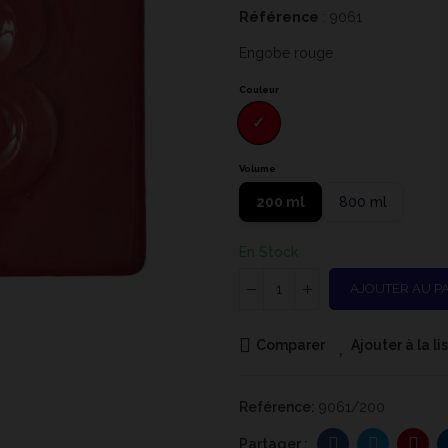
Référence
: 9061
Engobe rouge
Couleur
Volume
200 ml
800 ml
En Stock
AJOUTER AU P
Comparer
Ajouter à la l
Reférence:
9061/200