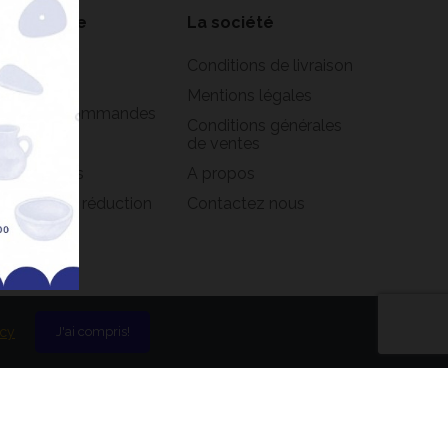
on compte
La société
formations
Conditions de livraison
rsonnelles
Mentions légales
istorique commandes
Conditions générales
oirs
de ventes
s adresses
A propos
s bons de réduction
Contactez nous
icy
J'ai compris!