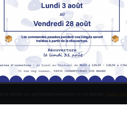
Nos produits
M
Promotions
In
pe
Nouveaux produits
H
Meilleures ventes
Av
Me
Me
es to ensure you get the best experience on our website.
Privacy Pol
és. Réalisation
EASY HIGH T