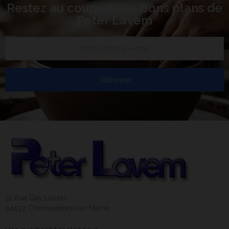
Restez au courant des bons plans de
Peter Lavem
S’abonner
31 Rue Gay Lussac
94430 Chennevières-sur-Marne