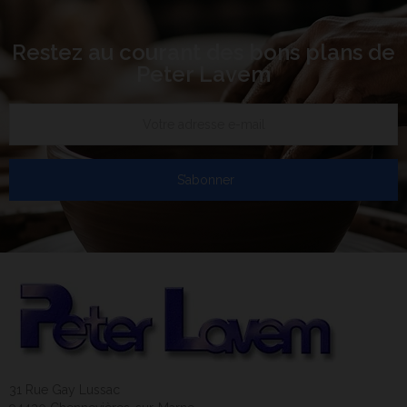
Restez au courant des bons plans de
Peter Lavem
S’abonner
31 Rue Gay Lussac