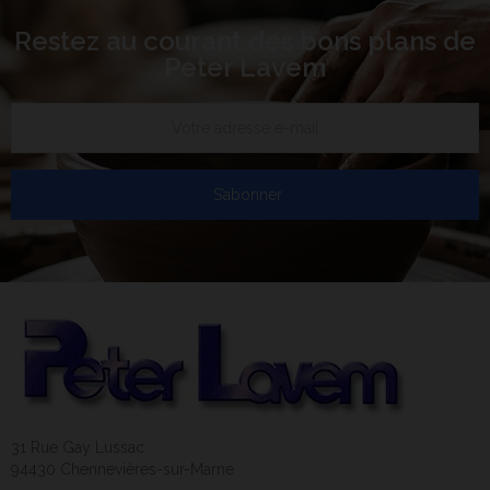
Restez au courant des bons plans de
Peter Lavem
S’abonner
31 Rue Gay Lussac
94430 Chennevières-sur-Marne